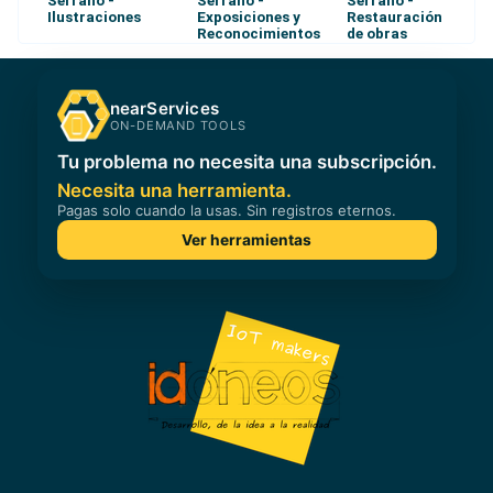
Serrano -
Serrano -
Serrano -
Ilustraciones
Exposiciones y
Restauración
Reconocimientos
de obras